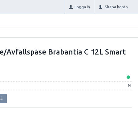
Logga in
Skapa konto
e/Avfallspåse Brabantia C 12L Smart
N
ga