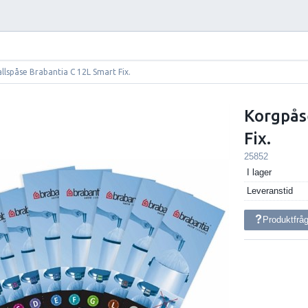
llspåse Brabantia C 12L Smart Fix.
Korgpås
Fix.
25852
I lager
Leveranstid
Produktfrå