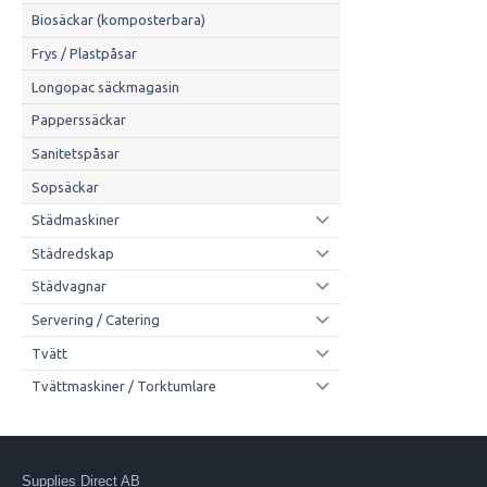
Biosäckar (komposterbara)
Frys / Plastpåsar
Longopac säckmagasin
Papperssäckar
Sanitetspåsar
Sopsäckar
Städmaskiner
Städredskap
Städvagnar
Servering / Catering
Tvätt
Tvättmaskiner / Torktumlare
Supplies Direct AB