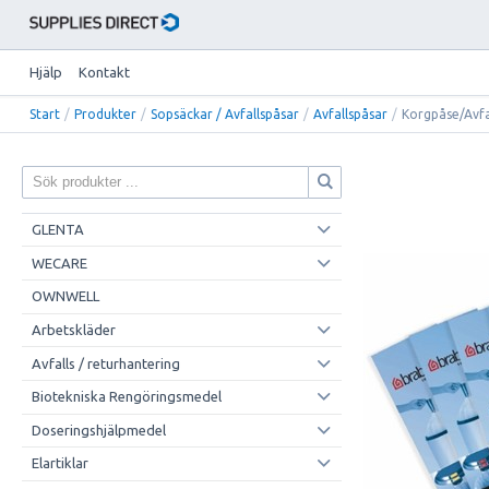
Hjälp
Kontakt
Start
/
Produkter
/
Sopsäckar / Avfallspåsar
/
Avfallspåsar
/
Korgpåse/Avfa
GLENTA
WECARE
OWNWELL
Arbetskläder
Avfalls / returhantering
Biotekniska Rengöringsmedel
Doseringshjälpmedel
Elartiklar