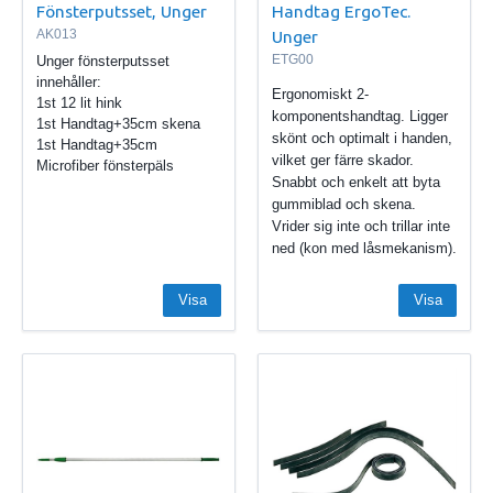
Fönsterputsset, Unger
Handtag ErgoTec.
AK013
Unger
ETG00
Unger fönsterputsset
innehåller:
Ergonomiskt 2-
1st 12 lit hink
komponentshandtag. Ligger
1st Handtag+35cm skena
skönt och optimalt i handen,
1st Handtag+35cm
vilket ger färre skador.
Microfiber fönsterpäls
Snabbt och enkelt att byta
gummiblad och skena.
Vrider sig inte och trillar inte
ned (kon med låsmekanism).
Visa
Visa