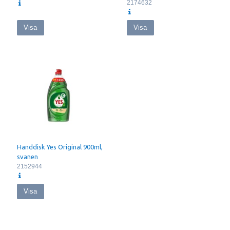
2174632
Visa
Visa
Handdisk Yes Original 900ml,
svanen
2152944
Visa