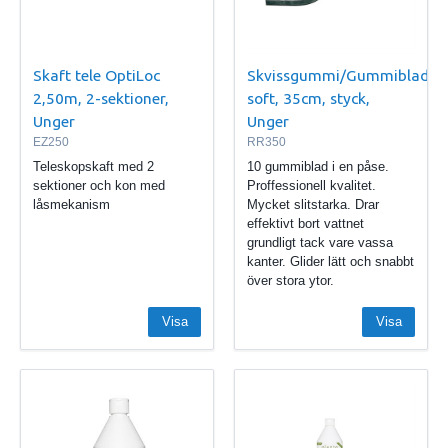
Skaft tele OptiLoc
Skvissgummi/Gummiblad
2,50m, 2-sektioner,
soft, 35cm, styck,
Unger
Unger
EZ250
RR350
Teleskopskaft med 2
10 gummiblad i en påse.
sektioner och kon med
Proffessionell kvalitet.
låsmekanism
Mycket slitstarka. Drar
effektivt bort vattnet
grundligt tack vare vassa
kanter. Glider lätt och snabbt
över stora ytor.
Visa
Visa