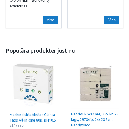
telefon m.m. Behöver ej
…
eftertorkas.
…
Visa
Visa
Populära produkter just nu
Handduk WeCare, Z-Vikt, 2-
Maskindisktabletter Glenta
lags, 2970/fp. 24x20.5cm,
Tabs All-in-one 80p. pH10.5
Handypack
2147889