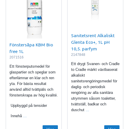
Sanitetsrent Alkaliskt
Glenta Eco+, 1L pH
Fönstersåpa KBM Bio
10,5. parfym
free 1L
2147848
2071516
Ett drygt Svanen- och Cradle
Ett fönsterputsmedel för
to Cradle märkt växtbaserat
glaspartier och speglar som
alkaliskt
efterlämnar en klar och ren
sanitetsrengöringsmedel för
yta. För bästa resultat
daglig- och periodisk
använd alltid tvättpäls och
rengöring av alla sanitära
fönsterskrapa av hög kvalité.
utrymmen såsom toaletter,
tvättställ, badkar och
Uppbyggd på tensider
duschut
…
Innehå
…