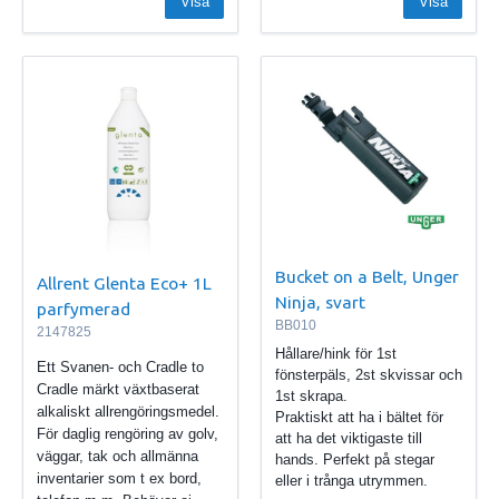
Visa
Visa
Bucket on a Belt, Unger
Allrent Glenta Eco+ 1L
Ninja, svart
parfymerad
BB010
2147825
Hållare/hink för 1st
Ett Svanen- och Cradle to
fönsterpäls, 2st skvissar och
Cradle märkt växtbaserat
1st skrapa.
alkaliskt allrengöringsmedel.
Praktiskt att ha i bältet för
För daglig rengöring av golv,
att ha det viktigaste till
väggar, tak och allmänna
hands. Perfekt på stegar
inventarier som t ex bord,
eller i trånga utrymmen.