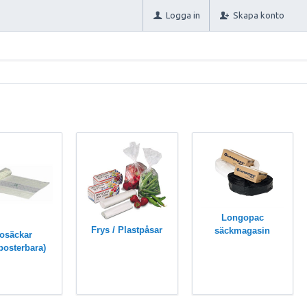
Logga in
Skapa konto
Longopac
Frys / Plastpåsar
säckmagasin
osäckar
posterbara)