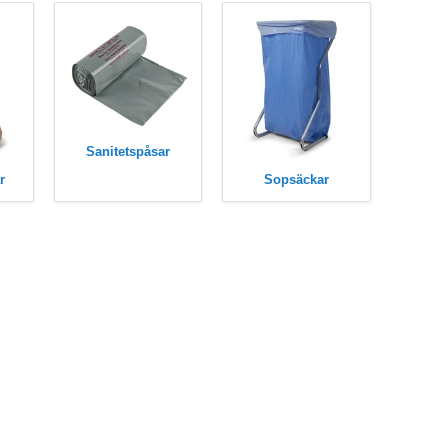
Sanitetspåsar
r
Sopsäckar