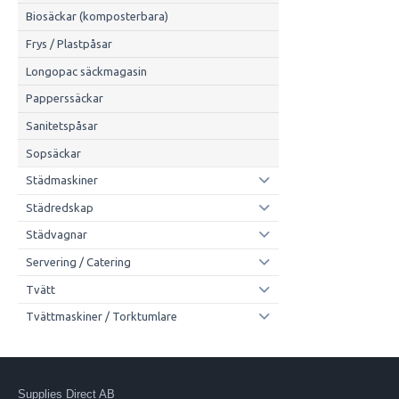
Biosäckar (komposterbara)
Frys / Plastpåsar
Longopac säckmagasin
Papperssäckar
Sanitetspåsar
Sopsäckar
Städmaskiner
Städredskap
Städvagnar
Servering / Catering
Tvätt
Tvättmaskiner / Torktumlare
Supplies Direct AB