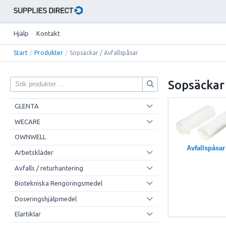
Hjälp
Kontakt
Start
/
Produkter
/
Sopsäckar / Avfallspåsar
Sopsäckar 
GLENTA
WECARE
OWNWELL
Avfallspåsar
Arbetskläder
Avfalls / returhantering
Biotekniska Rengöringsmedel
Doseringshjälpmedel
Elartiklar