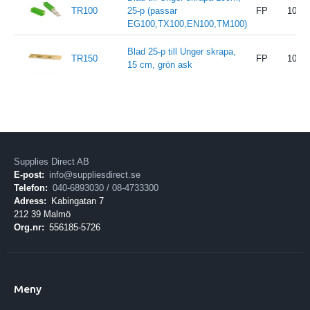
TR100
25-p (passar
FP
10
EG100,TX100,EN100,TM100)
Blad 25-p till Unger skrapa,
TR150
FP
10
15 cm, grön ask
Supplies Direct AB
E-post:
info@suppliesdirect.se
Telefon:
040-6893030 / 08-4733300
Adress:
Kabingatan 7
212 39 Malmö
Org.nr:
556185-5726
Meny