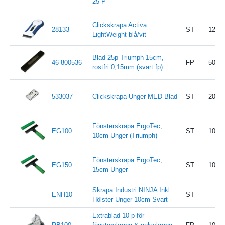
25-P
Clickskrapa Activa
28133
ST
12
LightWeight blå/vit
Blad 25p Triumph 15cm,
46-800536
FP
50
rostfri 0,15mm (svart fp)
533037
Clickskrapa Unger MED Blad
ST
20
Fönsterskrapa ErgoTec,
EG100
ST
10
10cm Unger (Triumph)
Fönsterskrapa ErgoTec,
EG150
ST
10
15cm Unger
Skrapa Industri NINJA Inkl
ENH10
ST
Hölster Unger 10cm Svart
Extrablad 10-p för