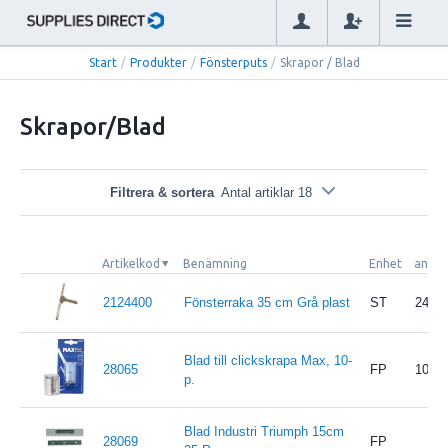
Start
/
Produkter
/
Fönsterputs
/
Skrapor / Blad
Skrapor/Blad
Filtrera & sortera
Antal artiklar 18
Artikelkod
Benämning
Enhet
antal
2124400
Fönsterraka 35 cm Grå plast
ST
24
Blad till clickskrapa Max, 10-
28065
FP
10
p.
Blad Industri Triumph 15cm
28069
FP