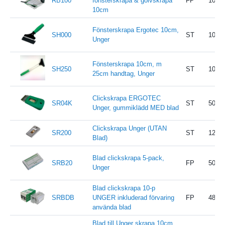
RB100
fönsterskrapa & golvskrapa
FP
10
10cm
Fönsterskrapa Ergotec 10cm,
SH000
ST
10
Unger
Fönsterskrapa 10cm, m
SH250
ST
10
25cm handtag, Unger
Clickskrapa ERGOTEC
SR04K
ST
50
Unger, gummiklädd MED blad
Clickskrapa Unger (UTAN
SR200
ST
12
Blad)
Blad clickskrapa 5-pack,
SRB20
FP
50
Unger
Blad clickskrapa 10-p
SRBDB
UNGER inkluderad förvaring
FP
48
använda blad
Blad till Unger skrapa 10cm,