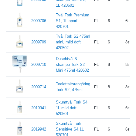
1L 420601
Tvål Tork Premium
2009706
S1, 1L oparf
FL
6
6st/kr
420701
Tvål Tork S2 475ml
2009709
mini, mild doft
FL
6
8st/kr
420502
Duschtvål &
2009710
shampo Tork S2
FL
8
8st/kr
Mini 475ml 420602
Toalettsitsrengöring
2009714
FL
8
8st/kr
Tork S2, 475ml
Skumtvål Tork S4,
2019941
1L mild doft
FL
6
6st/kr
520501
Skumtvål Tork
2019942
Sensitive S4,1L
FL
6
6st/kr
520701