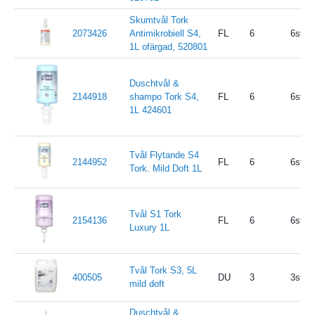
Skumtvål Tork
2073426
Antimikrobiell S4,
FL
6
6st/kr
1L ofärgad, 520801
Duschtvål &
2144918
shampo Tork S4,
FL
6
6st/kr
1L 424601
Tvål Flytande S4
2144952
FL
6
6st/kr
Tork. Mild Doft 1L
Tvål S1 Tork
2154136
FL
6
6st/Kr
Luxury 1L
Tvål Tork S3, 5L
400505
DU
3
3st/kr
mild doft
Duschtvål &