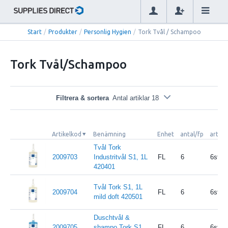
Start
/
Produkter
/
Personlig Hygien
/
Tork Tvål / Schampoo
Tork Tvål/Schampoo
Filtrera & sortera
Antal artiklar 18
Artikelkod
Benämning
Enhet
antal/fp
artike
Tvål Tork
2009703
Industritvål S1, 1L
FL
6
6st/kr
420401
Tvål Tork S1, 1L
2009704
FL
6
6st/kr
mild doft 420501
Duschtvål &
2009705
shampo Tork S1,
FL
6
6st/kr