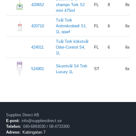
420652
shampo Tork S2
FL
8
8st/kr
mini 475ml
Tvål Tork
420710
Antimikrobiell S1,
FL
6
6st/Kr
1L oparf
Tvål Tork kökstvål
424011
Odor-Control S4,
FL
6
6st/Kr
1L
Skumtvål S4 Tork
524901
ST
6x1L/k
Luxury 1L
Supplies Direct AB
E-post:
info@suppliesdirect.se
Telefon:
040-6893030 / 08-4733300
Adress:
Kabingatan 7