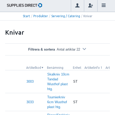
Start
/
Produkter
/
Servering / Catering
/
Knivar
Knivar
Filtrera & sortera
Antal artiklar 22
Artikelkod
Benämning
Enhet
Artikelinfo 1
Artike
Skalkniv 10cm
Tandad
3003
ST
Wusthof plast
htg.
Tournierkniv
3033
6cm Wusthof
ST
plast htg.