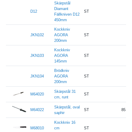
Skärpstål
Diamant
D12
ST
Fällkniven D12
450mm
Kockkniv
JKN102
AGORA
ST
200mm
Kockkniv
JKN103
AGORA
ST
145mm
Brödkniv
JKN104
AGORA
ST
200mm
Skärpstål 31
M64020
ST
cm, runt
Skärpstål, oval
M64022
ST
85
saphir
Kockkniv 16
M68010
cm
ST