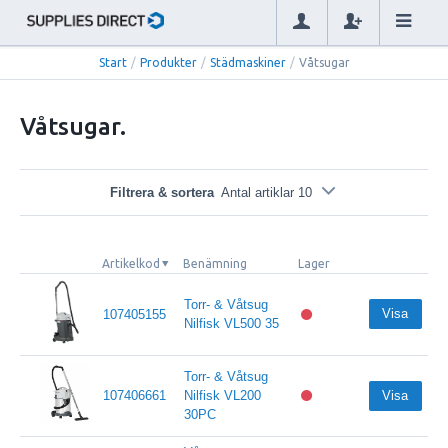
Start
/
Produkter
/
Städmaskiner
/
Våtsugar
Våtsugar.
Filtrera & sortera
Antal artiklar 10
Artikelkod
Benämning
Lager
Torr- & Våtsug
Visa
107405155
Nilfisk VL500 35
Torr- & Våtsug
107406661
Nilfisk VL200
Visa
30PC