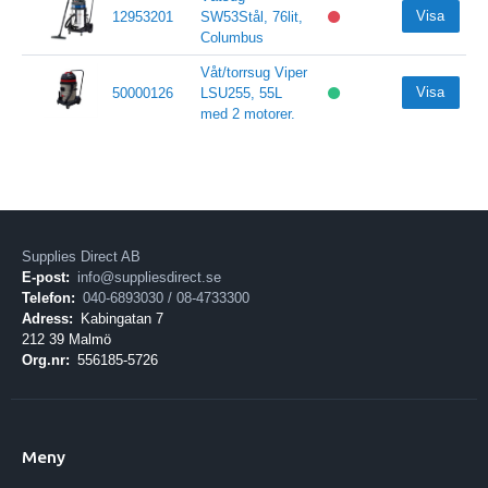
Visa
12953201
SW53Stål, 76lit,
Columbus
Våt/torrsug Viper
Visa
50000126
LSU255, 55L
med 2 motorer.
Supplies Direct AB
E-post:
info@suppliesdirect.se
Telefon:
040-6893030 / 08-4733300
Adress:
Kabingatan 7
212 39 Malmö
Org.nr:
556185-5726
Meny