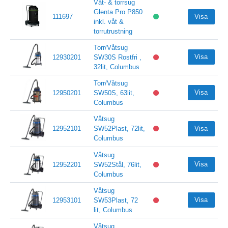
Våt- & torrsug
Glenta Pro P850
111697
Visa
inkl. våt &
torrutrustning
Torr/Våtsug
Visa
12930201
SW30S Rostfri ,
32lit, Columbus
Torr/Våtsug
Visa
12950201
SW50S, 63lit,
Columbus
Våtsug
12952101
SW52Plast, 72lit,
Visa
Columbus
Våtsug
Visa
12952201
SW52Stål, 76lit,
Columbus
Våtsug
Visa
12953101
SW53Plast, 72
lit, Columbus
Våtsug