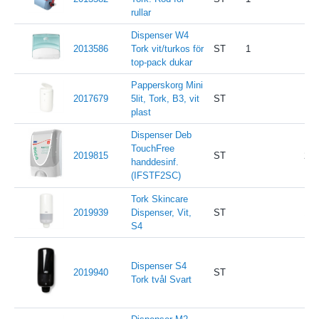
rullar
Dispenser W4
2013586
Tork vit/turkos för
ST
1
top-pack dukar
Papperskorg Mini
2017679
5lit, Tork, B3, vit
ST
plast
Dispenser Deb
TouchFree
2019815
ST
272
handdesinf.
(IFSTF2SC)
Tork Skincare
2019939
Dispenser, Vit,
ST
12s
S4
Dispenser S4
2019940
ST
Tork tvål Svart