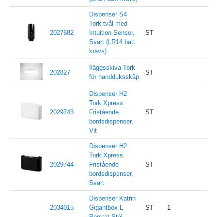
Dispenser S4
Tork tvål med
2027682
Intuition Sensor,
ST
Krä
Svart (LR14 batt
krävs)
Iläggsskiva Tork
202827
ST
för handduksskåp
Dispenser H2
Tork Xpress
2029743
Fristående
ST
bordsdispenser,
Vit
Dispenser H2
Tork Xpress
2029744
Fristående
ST
bordsdispenser,
Svart
Dispenser Katrin
2034015
Gigantbox L
ST
1
H 3
Borstat Stål