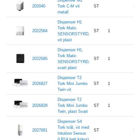
Dispenser M2
202040
Tork C-M vit
ST
m 
metall
Dispenser H1
Tork Matic
2022584
ST
1
SENSORSTYRD,
vit plast
Dispenser H1,
Tork Matic
2022585
ST
1
SENSORSTYRD,
svart plast
Dispenser T2
2026827
Tork Mini Jumbo
ST
1
Twin vit
Dispenser T2
2026828
Tork Mini Jumbo
ST
1
Twin, plast Svart
Dispenser S4
Tork tvål, vit med
2027681
ST
krä
Intuition Sensor.
(LR14 batt krävs)