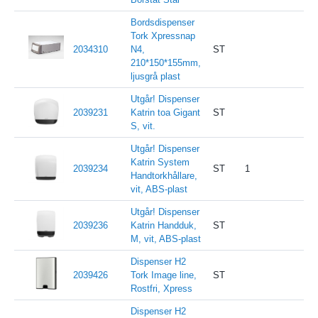
Bordsdispenser
Tork Xpressnap
2034310
N4,
ST
210*150*155mm,
ljusgrå plast
Utgår! Dispenser
2039231
Katrin toa Gigant
ST
S, vit.
Utgår! Dispenser
Katrin System
2039234
ST
1
Handtorkhållare,
vit, ABS-plast
Utgår! Dispenser
2039236
Katrin Handduk,
ST
M, vit, ABS-plast
Dispenser H2
2039426
Tork Image line,
ST
Rostfri, Xpress
Dispenser H2