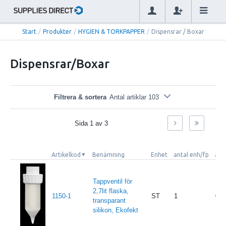
Start
/
Produkter
/
HYGIEN & TORKPAPPER
/
Dispensrar / Boxar
Dispensrar/Boxar
Filtrera & sortera
Antal artiklar 103
Sida
1
av
3
Artikelkod
Benämning
Enhet
antal enh/fp
arti
Tappventil för
2,7lit flaska,
1150-1
ST
1
0
transparant
silikon, Ekofekt