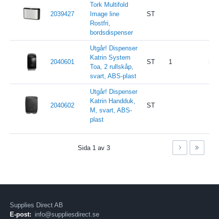
Tork Multifold
2039427
Image line
ST
Rostfri,
bordsdispenser
Utgår! Dispenser
Katrin System
2040601
ST
1
313
Toa, 2 rullskåp,
svart, ABS-plast
Utgår! Dispenser
Katrin Handduk,
2040602
ST
M, svart, ABS-
plast
Sida
1
av
3
Supplies Direct AB
E-post:
info@suppliesdirect.se