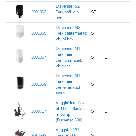
Dispenser S2
2001063
Tork tvål Mini,
ST
0
svart
Dispenser M2
2001065
Tork centermatad
ST
vit, M-box,
Dispenser M1
Tork mini
2001067
ST
1
centrummatad,
vit plast
Dispenser M1
Tork mini,
2001069
ST
centernmatad
svart
Vägghållare Dax
till 600ml flaskor
2008717
ST
1
16
m pump
(Dispenso 600)
Väggställ W1
2013582
Tork. Röd för
ST
1