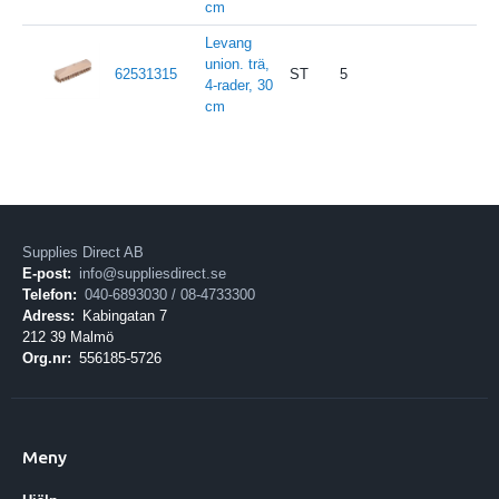
cm
Levang
union. trä,
62531315
ST
5
4-rader, 30
cm
Supplies Direct AB
E-post:
info@suppliesdirect.se
Telefon:
040-6893030 / 08-4733300
Adress:
Kabingatan 7
212 39 Malmö
Org.nr:
556185-5726
Meny