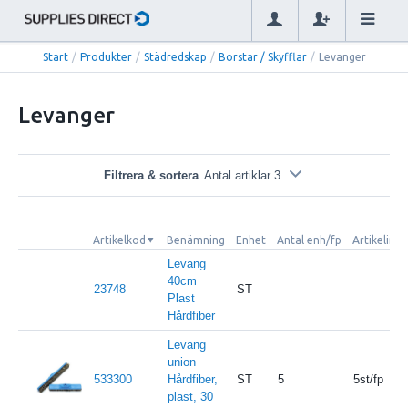
Start
/
Produkter
/
Städredskap
/
Borstar / Skyfflar
/
Levanger
Levanger
Filtrera & sortera
Antal artiklar 3
Artikelkod
Benämning
Enhet
Antal enh/fp
Artikelinfo
Levang
40cm
23748
ST
Plast
Hårdfiber
Levang
union
533300
Hårdfiber,
ST
5
5st/fp
plast, 30