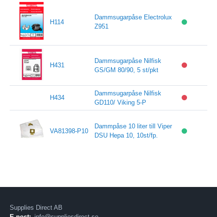
Dammsugarpåse Electrolux
H114
Z951
Dammsugarpåse Nilfisk
H431
GS/GM 80/90, 5 st/pkt
Dammsugarpåse Nilfisk
H434
GD110/ Viking 5-P
Dammpåse 10 liter till Viper
VA81398-P10
DSU Hepa 10, 10st/fp.
Supplies Direct AB
E-post:
info@suppliesdirect.se