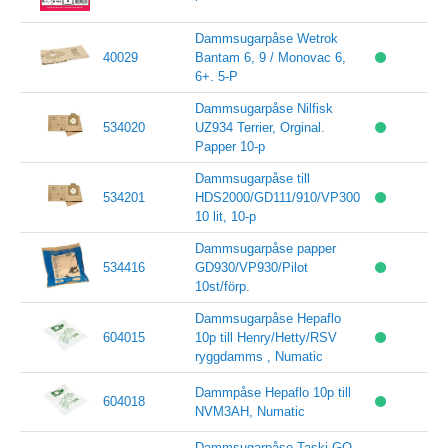
Dammsugarpåse Wetrok
40029
Bantam 6, 9 / Monovac 6,
6+. 5-P
Dammsugarpåse Nilfisk
534020
UZ934 Terrier, Orginal.
Papper 10-p
Dammsugarpåse till
534201
HDS2000/GD111/910/VP300
10 lit, 10-p
Dammsugarpåse papper
534416
GD930/VP930/Pilot
10st/förp.
Dammsugarpåse Hepaflo
604015
10p till Henry/Hetty/RSV
ryggdamms , Numatic
Dammpåse Hepaflo 10p till
604018
NVM3AH, Numatic
Dammsugarpåse Taski GO