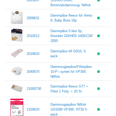
2003637
355/455 DUAL,
Borstvalsdammsug. Nilfisk
Dammpåse fleece för Vento
2009631
8, Baby Bora 10p
Dammpåse 5 liter 5p,
2010512
förstärkt GD/HDS 1005/CDF
2050
Dammpåse till GD10, 5-
2019633
pack
Dammsugarpåse/Filterpåse
2040670
10-P i syntet för VP300,
Nilfisk.
Dammpåse fleece ST7 +
21000730
Filter 1 Förp. = 20 St
Dammsugarpåse Nilfisk
2100633
GD1000 VP300, HT30 5-
pack