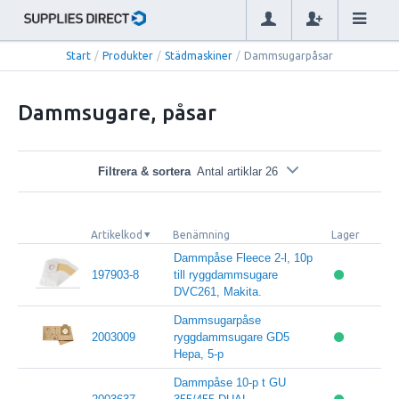
Start
/
Produkter
/
Städmaskiner
/
Dammsugarpåsar
Dammsugare, påsar
Filtrera & sortera
Antal artiklar 26
Artikelkod
Benämning
Lager
Dammpåse Fleece 2-l, 10p
197903-8
till ryggdammsugare
DVC261, Makita.
Dammsugarpåse
2003009
ryggdammsugare GD5
Hepa, 5-p
Dammpåse 10-p t GU