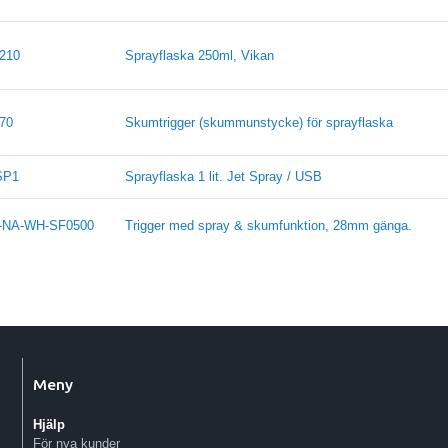
210
Sprayflaska 250ml, Vikan
70
Skumtrigger (skummunstycke) för sprayflaska
SP1
Sprayflaska 1 lit. Jet Spray / USB
-NA-WH-SF0500
Trigger med spray & skumfunktion, 28mm gänga.
Meny
Hjälp
För nya kunder