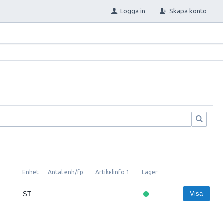
Logga in
Skapa konto
Enhet
Antal enh/fp
Artikelinfo 1
Lager
Visa
ST