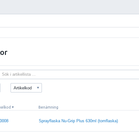
kor
Artikelkod
ikelkod
Benämning
0008
Sprayflaska Nu-Grip Plus 630ml (tomflaska)