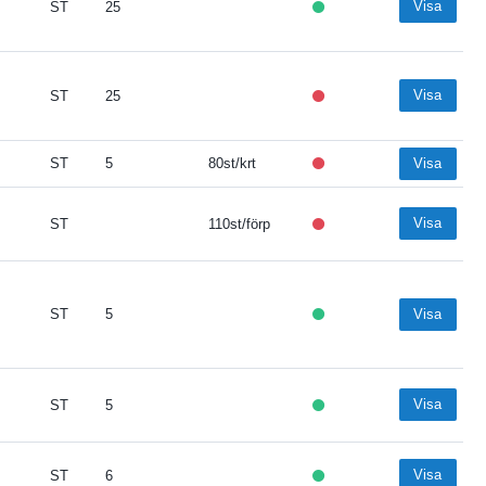
Visa
ST
25
Visa
ST
25
ST
5
80st/krt
Visa
Visa
ST
110st/förp
ST
5
Visa
Visa
ST
5
Visa
ST
6