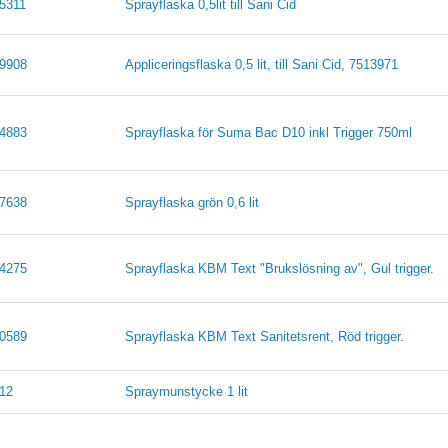
5311
Sprayflaska 0,5lit till Sani Cid
9908
Appliceringsflaska 0,5 lit, till Sani Cid, 7513971
4883
Sprayflaska för Suma Bac D10 inkl Trigger 750ml
7638
Sprayflaska grön 0,6 lit
4275
Sprayflaska KBM Text "Brukslösning av", Gul trigger.
0589
Sprayflaska KBM Text Sanitetsrent, Röd trigger.
12
Spraymunstycke 1 lit