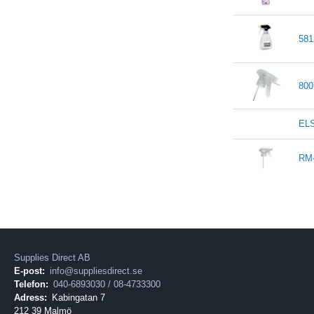
581
800
EL
RM
Supplies Direct AB
E-post:
info@suppliesdirect.se
Telefon:
040-6893030 / 08-4733300
Adress:
Kabingatan 7
212 39 Malmö