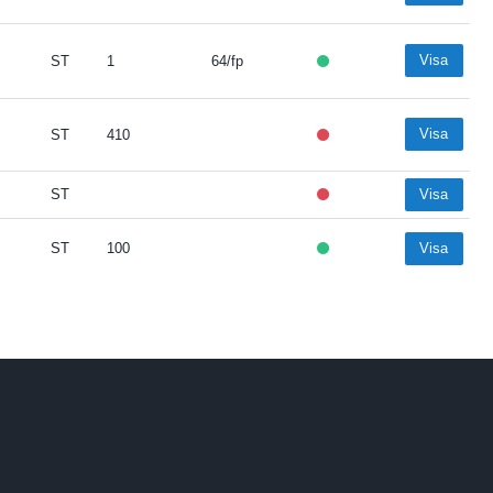
Visa
ST
1
64/fp
Visa
ST
410
ST
Visa
ST
100
Visa