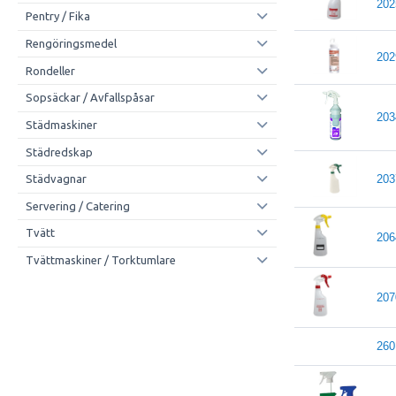
202
Pentry / Fika
Rengöringsmedel
202
Rondeller
Sopsäckar / Avfallspåsar
203
Städmaskiner
Städredskap
203
Städvagnar
Servering / Catering
Tvätt
206
Tvättmaskiner / Torktumlare
207
260