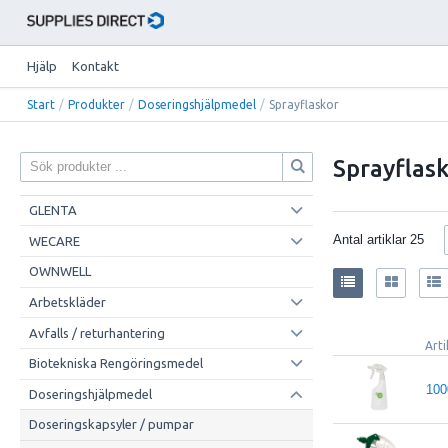
Hjälp
Kontakt
Start
/
Produkter
/
Doseringshjälpmedel
/
Sprayflaskor
Sprayflas
GLENTA
Antal artiklar
25
WECARE
OWNWELL
Arbetskläder
Avfalls / returhantering
Art
Biotekniska Rengöringsmedel
100
Doseringshjälpmedel
Doseringskapsyler / pumpar