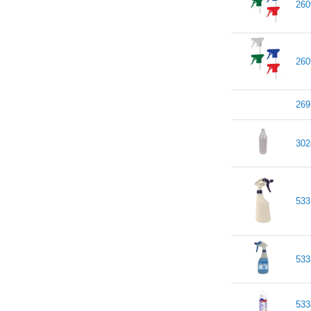
260
260
269
302
533
533
533