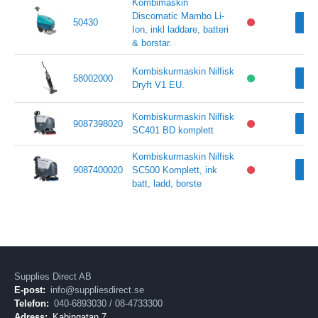
Kombimaskin
Discomatic Mambo Li-
50430
Vi
Ion, inkl laddare, batteri
& borstar.
Kombiskurmaskin Nilfisk
Vi
58002000
Dryft V1 EU.
Kombiskurmaskin Nilfisk
Vi
9087398020
SC401 BD komplett
Kombiskurmaskin Nilfisk
Vi
9087400020
SC500 Komplett, ink
batt, ladd, borste
Supplies Direct AB
E-post:
info@suppliesdirect.se
Telefon:
040-6893030 / 08-4733300
Adress:
Kabingatan 7