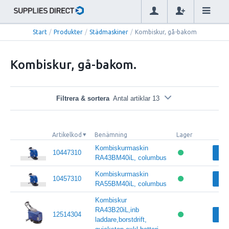
Start
/
Produkter
/
Städmaskiner
/
Kombiskur, gå-bakom
Kombiskur, gå-bakom.
Filtrera & sortera
Antal artiklar 13
Artikelkod
Benämning
Lager
Kombiskurmaskin
10447310
Vi
RA43BM40iL, columbus
Kombiskurmaskin
10457310
Vi
RA55BM40iL, columbus
Kombiskur
RA43B20iL,inb
12514304
Vi
laddare,borstdrift,