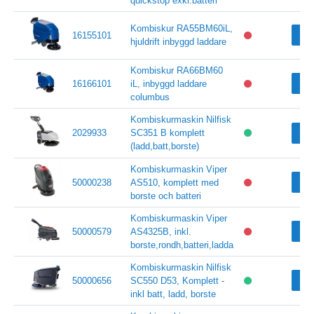
quickstop exkl.batteri
Kombiskur RA55BM60iL,
Vi
16155101
hjuldrift inbyggd laddare
Kombiskur RA66BM60
Vi
16166101
iL, inbyggd laddare
columbus
Kombiskurmaskin Nilfisk
2029933
SC351 B komplett
Vi
(ladd,batt,borste)
Kombiskurmaskin Viper
Vi
50000238
AS510, komplett med
borste och batteri
Kombiskurmaskin Viper
Vi
50000579
AS4325B, inkl.
borste,rondh,batteri,ladda
Kombiskurmaskin Nilfisk
Vi
50000656
SC550 D53, Komplett -
inkl batt, ladd, borste