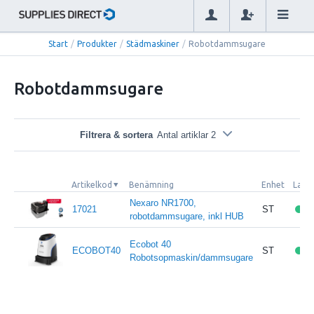
Start
/
Produkter
/
Städmaskiner
/
Robotdammsugare
Robotdammsugare
Filtrera & sortera
Antal artiklar 2
Artikelkod
Benämning
Enhet
Lage
Nexaro NR1700,
17021
ST
robotdammsugare, inkl HUB
Ecobot 40
ECOBOT40
ST
Robotsopmaskin/dammsugare