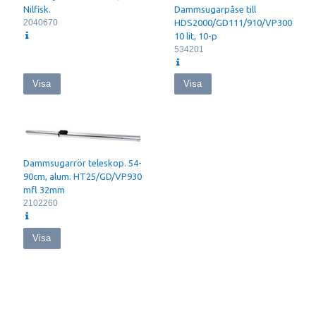
Dammsugarpåse till
Nilfisk.
Dammpåse: 10liter
HDS2000/GD111/910/VP300
2040670
Huvudfilter: HEPA 13
10 lit, 10-p
Huvudfilter yta (cm2): 2400
534201
Mått (LxBxH): 398x340x395mm
Nettovikt: 4,5kg
Visa
Visa
Dammsugarrör teleskop. 54-
90cm, alum. HT25/GD/VP930
mfl 32mm
2102260
Visa