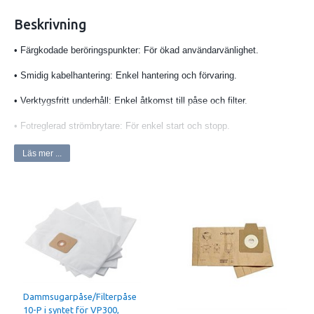
Beskrivning
• Färgkodade beröringspunkter: För ökad användarvänlighet.
• Smidig kabelhantering: Enkel hantering och förvaring.
• Verktygsfritt underhåll: Enkel åtkomst till påse och filter.
• Fotreglerad strömbrytare: För enkel start och stopp.
• Tyst drift: Möjliggör störningsfri rengöring.
Läs mer ...
Spänning (V): 220-240
IP klassning: IP20
Upptagen effekt (W): 700
Sugeffekt määt vid rör (W): 225
Luftmängd (l/sek): 32
Vakuum v./munstycket (kPa): 22
Ljudnivå (dB): 56
Dammsugarpåse/Filterpåse
Arbetsljudnivå (dB): 51
10-P i syntet för VP300,
Kabellängd: 10meter